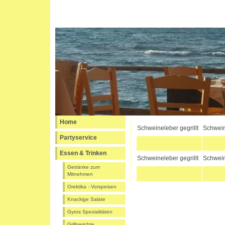
Home
Schweineleber gegrillt
Schwein
Partyservice
Essen & Trinken
Schweineleber gegrillt
Schwein
Getränke zum
Mitnehmen
Orektika - Vorspeisen
Knackige Salate
Gyros Spezialitäten
Grillgerichte