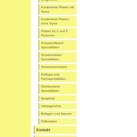
Kombinierte Platten mit
Gyros
Kombinierte Platten
ohne Gyros
Platten für 2 und 5
Personen
Schweinefleisch
Spezialitäten
Schweineleber
Spezialitäten
Schweineschnitzel
Geflügel und
Fischspezialitäten
Überbackene
Spezialitäten
Spaghetti
Imbissgerichte
Beilagen und Saucen
Grillzutaten
Kontakt