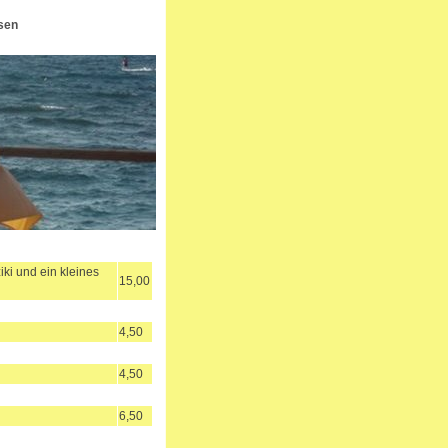
sen
ki und ein kleines
15,00
4,50
4,50
6,50