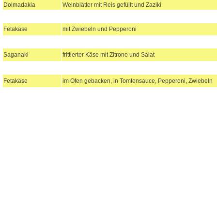
Dolmadakia
Weinblätter mit Reis gefüllt und Zaziki
Fetakäse
mit Zwiebeln und Pepperoni
Saganaki
frittierter Käse mit Zitrone und Salat
Fetakäse
im Ofen gebacken, in Tomtensauce, Pepperoni, Zwiebeln