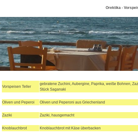
Orektika - Vorspei
gebratene Zuchini, Aubergine, Paprika, weiße Bohnen, Zazi
Vorspeisen Teller
Stück Saganaki
O
live
n und Peperoi
O
live
n und Peperoni aus Griechenland
Zaziki
Zaziki, hausgemacht
Knoblauchbrot
Knoblauchbrot mit Käse überbacken