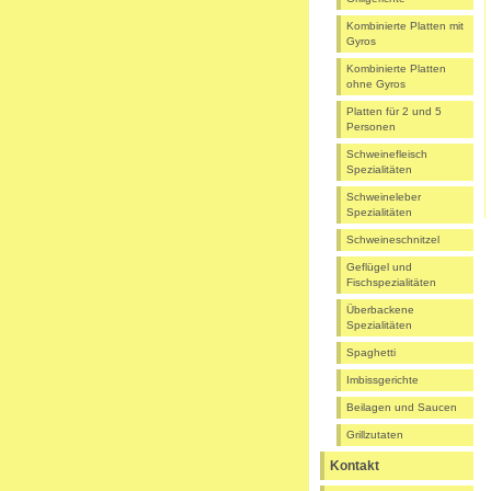
Kombinierte Platten mit
Gyros
Kombinierte Platten
ohne Gyros
Platten für 2 und 5
Personen
Schweinefleisch
Spezialitäten
Schweineleber
Spezialitäten
Schweineschnitzel
Geflügel und
Fischspezialitäten
Überbackene
Spezialitäten
Spaghetti
Imbissgerichte
Beilagen und Saucen
Grillzutaten
Kontakt