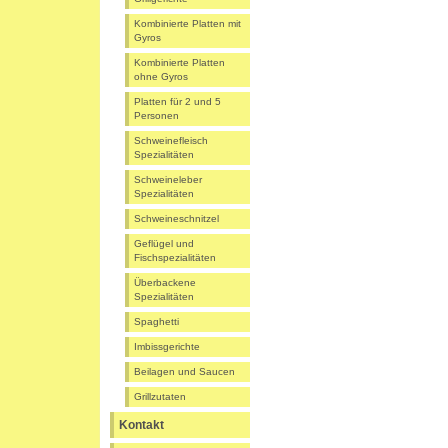
Kombinierte Platten mit
Gyros
Kombinierte Platten
ohne Gyros
Platten für 2 und 5
Personen
Schweinefleisch
Spezialitäten
Schweineleber
Spezialitäten
Schweineschnitzel
Geflügel und
Fischspezialitäten
Überbackene
Spezialitäten
Spaghetti
Imbissgerichte
Beilagen und Saucen
Grillzutaten
Kontakt