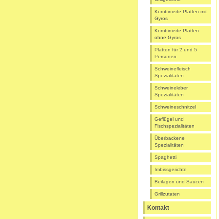
Kombinierte Platten mit
Gyros
Kombinierte Platten
ohne Gyros
Platten für 2 und 5
Personen
Schweinefleisch
Spezialitäten
Schweineleber
Spezialitäten
Schweineschnitzel
Geflügel und
Fischspezialitäten
Überbackene
Spezialitäten
Spaghetti
Imbissgerichte
Beilagen und Saucen
Grillzutaten
Kontakt