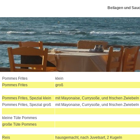
Beilagen und Sau
Pommes Frites
klein
Pommes Frites
groß
Pommes Frites,
Spezial klein
mit Mayonaise, Currysoße, und frischen Zwiebeln
Pommes Frites,
Spezial groß
mit Mayonaise, Currysoße, und frischen Zwiebeln
kleine Tüte Pommes
große Tüte Pommes
Reis
hausgemacht, nach Juvetsart, 2 Kugeln