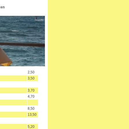
cen
2,50
3,50
3,70
4,70
8,50
13,50
5,20